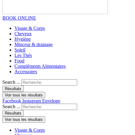
BOOK ONLINE
Visage & Corps
Cheveux
Hygiène
Minceur & drainage
Soleil
Les Thés
Food
Compléments Alimentaires
Accessoires
Search ...
Résultats
Voir tous les résultats
Facebook
Instagram
Envelope
Search ...
Résultats
Voir tous les résultats
Visage & Corps