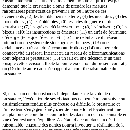
raisonnablement pas lui être directement imputé et qu’il n’est pas
démontré que le prestataire a omis de prendre les mesures
raisonnables permettant de prévenir l’un ou l’autre de ces
événements ; (2) les tremblements de terre ; (3) les incendies ; (4) les
inondations ; (5) les épidémies ; (6) les actes de guerre ou de
terrorisme ; (7) les grèves, déclarées ou non ; (8) les lock-out ; (9) les
blocus ; (10) les insurrections et émeutes ; (11) un arrêt de fourniture
d’énergie (telle que l’électricité) ; (12) une défaillance du réseau
Internet ou du système de stockage des données ; (13) une
défaillance du réseau de télécommunications ; (14) une perte de
connectivité au réseau Internet ou au réseau de télécommunications
dont dépend le prestataire ; (15) un fait ou une décision d’un tiers
lorsque cette décision affecte la bonne exécution du présent contrat ;
ou (16) toute autre cause échappant au contrôle raisonnable du
prestataire.
Si, en raison de circonstances indépendantes de la volonté du
prestataire, l’exécution de ses obligations ne peut être poursuivie ou
est simplement rendue plus onéreuse ou difficile, le prestataire et
l’utilisateur s’engagent à négocier de bonne foi et loyalement une
adaptation des conditions contractuelles dans un délai raisonnable en
vue d’en restaurer l’équilibre. A défaut d’accord dans un délai
raisonnable, chacune des parties pourra invoquer la résiliation de la