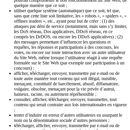
pourrait compromettre le bon fonctionnement du Site Web, de
quelque manière que ce soit ;
utiliser quelque système (automatique) que ce soit, tel que,
sans que cette liste soit limitative, les « robots », « spiders », «
offlines readers », etc., ayant pour but de créer : (1) des
attaques par déni de service (notamment, mais sans s’y limiter,
les DoS réseau, Dos applicatives, DDoS réseau, en ce
compris les DrDOS, ou encore les DDoS applicatives) ; (2)
des messages permettant d’influencer les questions et
requêtes, les réponses et participations à des concours, les
votes, ou encore sur toute interaction avec un autre utilisateur
du Site Web, même lorsque l’utilisateur réagit à une requête
formulée sur le Site Web (par exemple une participation à un
concours) ;
afficher, télécharger, envoyer, transmettre par e-mail ou de
toute autre manière tout contenu qui soit illégal, nuisible,
menaçant, constitutif de harcèlement, abusif, diffamatoire,
vulgaire, obscène, menaçant pour la vie privée d’autrui,
haineux, raciste, ou autrement répréhensible ;
consulter, afficher, télécharger, envoyer, transmettre, tout
contenu qui serait contraire aux lois internationales en vigueur
;
tenter d’induire en erreur d’autres utilisateurs en usurpant le
nom ou la dénomination sociale d’autres personnes ;
télécharger, afficher, envoyer, transmettre par e-mail ou de