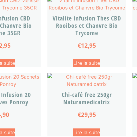
Infusion CBD
Vitalite infusion Thes CBD
 Chanvre Bio
Rooibos et Chanvre Bio
me 35GR
Trycome
2,95
€
12,95
la suite
Lire la suite
 Infusion 20
Chi-café free 250gr
Yves Ponroy
Naturamedicatrix
4,90
€
29,95
la suite
Lire la suite