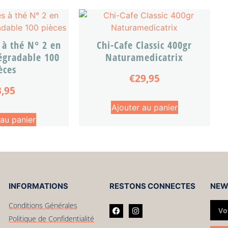
s à thé N° 2 en
Chi-Cafe Classic 400gr
égradable 100
Naturamedicatrix
èces
€
29,95
3,95
Ajouter au panier
 au panier
INFORMATIONS
RESTONS CONNECTES
NEW
Conditions Générales
Politique de Confidentialité