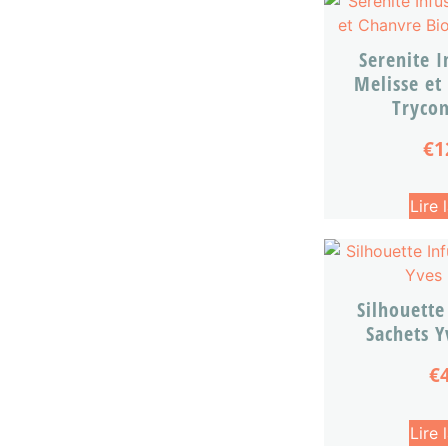
Serenite 
Melisse et
Tryco
€
1
Lire 
Silhouette
Sachets 
€
Lire 