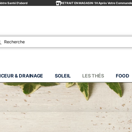
Votre Santé D'abord
RETRAIT EN MAGASIN: 1H Après Votre Command
es
NCEUR & DRAINAGE
SOLEIL
LES THÉS
FOOD