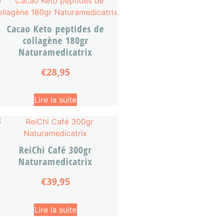
Cacao Keto peptides de
collagène 180gr
Naturamedicatrix
€
28,95
Lire la suite
ReiChi Café 300gr
Naturamedicatrix
€
39,95
Lire la suite