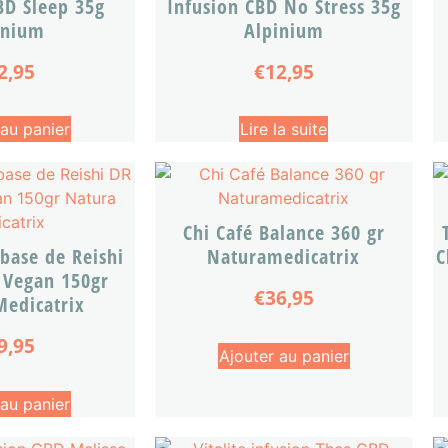
BD Sleep 35g
Infusion CBD No Stress 35g
inium
Alpinium
2,95
€
12,95
 au panier
Lire la suite
Chi Café Balance 360 gr
 base de Reishi
Naturamedicatrix
C
 Vegan 150gr
€
36,95
Medicatrix
9,95
Ajouter au panier
 au panier