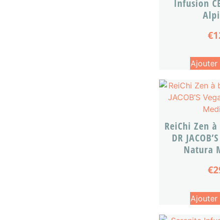
Infusion C
Alp
€
1
Ajouter
ReiChi Zen à
DR JACOB’S
Natura 
€
2
Ajouter