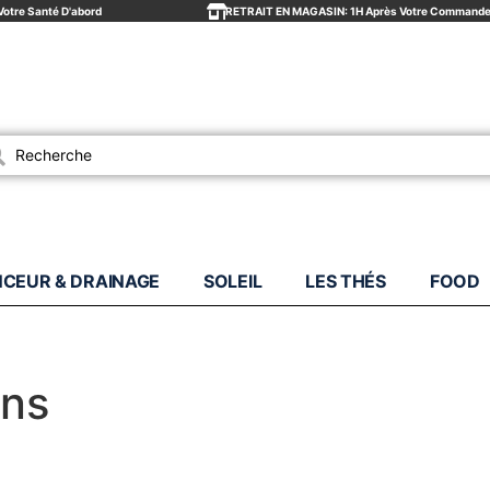
Votre Santé D'abord
RETRAIT EN MAGASIN: 1H Après Votre Command
es
NCEUR & DRAINAGE
SOLEIL
LES THÉS
FOOD
ons