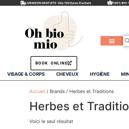
LIVRAISON GRATUITE : Dès 100 Euros D'achats
100% BIO: 
Visage & Corps
Minceur & drainage
Compléments Alimentair
BOOK ONLINE
VISAGE & CORPS
CHEVEUX
HYGIÈNE
MI
Accueil
/ Brands / Herbes et Traditions
Herbes et Traditi
Voici le seul résultat