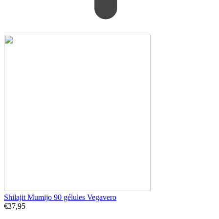
Shilajit Mumijo 90 gélules Vegavero
€
37,95