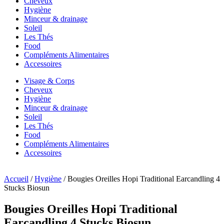
Cheveux
Hygiène
Minceur & drainage
Soleil
Les Thés
Food
Compléments Alimentaires
Accessoires
Visage & Corps
Cheveux
Hygiène
Minceur & drainage
Soleil
Les Thés
Food
Compléments Alimentaires
Accessoires
Accueil
/
Hygiène
/ Bougies Oreilles Hopi Traditional Earcandling 4
Stucks Biosun
Bougies Oreilles Hopi Traditional
Earcandling 4 Stucks Biosun