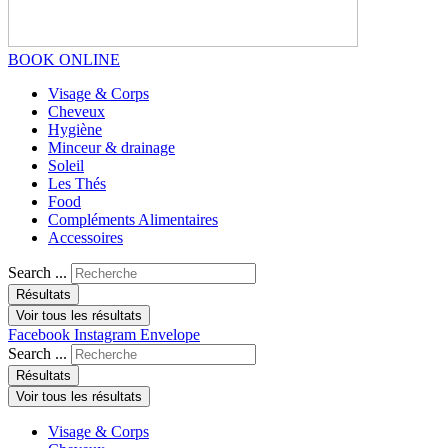
BOOK ONLINE
Visage & Corps
Cheveux
Hygiène
Minceur & drainage
Soleil
Les Thés
Food
Compléments Alimentaires
Accessoires
Search ...
Résultats
Voir tous les résultats
Facebook
Instagram
Envelope
Search ...
Résultats
Voir tous les résultats
Visage & Corps