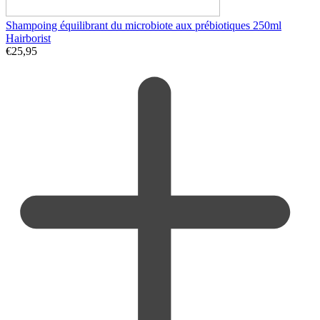
Shampoing équilibrant du microbiote aux prébiotiques 250ml
Hairborist
€
25,95