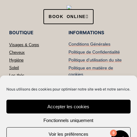
BOOK ONLINE
BOUTIQUE
INFORMATIONS
Conditions Générales
Visages & Corps
Politique de Confidentialité
Cheveux
Politique d'utilisation du site
Hygiène
Soleil
Politique en matière de
cookies
Les thés
Contact
Minceur & Drainage
Nous utilisons des cookies pour optimiser notre site web et notre service.
Compléments Alimentaires
Food
Accessoires
Accepter les cookies
Boutique
Fonctionnels uniquement
RESTONS CONNECTES
0
Voir les préférences