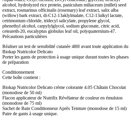
alcohol, hydrolyzed rice protein, paniculum miliaceum (millet) seed
extract, rosmarinus officinalis (rosemary) leaf extract, salix alba
(willow) bark extract, di-C12-13aklylmalate, C12-13alkyl lactate,
cetrimonium chloride, tridecyl salicylate, propylene glycol,
phenethyl alcohol, carpylylglycol, sodium gluconate, citric acid,
ceteareth-20, eucalyptus globulus leaf oil, polyquaternium-47.
Précautions particulières
Réaliser un test de sensibilité cutanée 48H avant toute application du
Biokap Nutricolor Delicato
Porter les gants de protection à usage unique durant toutes les phases
de préparation
Conditionnement
Cette boîte contient :
Biokap Nutricolor Delicato crème colorante 4.05 Châtain Chocolat
(monodose de 50 ml)
Flacon applicateur de Nutrifix Révélateur de couleur en émulsion
(monodose de 75 ml)
Sachet de Bain Conditionneur Après Teinture (monodose de 15 ml)
Paire de gants à usage unique.