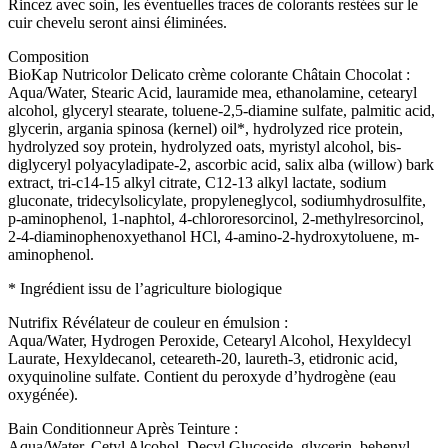
Rincez avec soin, les éventuelles traces de colorants restées sur le
cuir chevelu seront ainsi éliminées.
Composition
BioKap Nutricolor Delicato crème colorante Châtain Chocolat :
Aqua/Water, Stearic Acid, lauramide mea, ethanolamine, cetearyl
alcohol, glyceryl stearate, toluene-2,5-diamine sulfate, palmitic acid,
glycerin, argania spinosa (kernel) oil*, hydrolyzed rice protein,
hydrolyzed soy protein, hydrolyzed oats, myristyl alcohol, bis-
diglyceryl polyacyladipate-2, ascorbic acid, salix alba (willow) bark
extract, tri-c14-15 alkyl citrate, C12-13 alkyl lactate, sodium
gluconate, tridecylsolicylate, propyleneglycol, sodiumhydrosulfite,
p-aminophenol, 1-naphtol, 4-chlororesorcinol, 2-methylresorcinol,
2-4-diaminophenoxyethanol HCl, 4-amino-2-hydroxytoluene, m-
aminophenol.
* Ingrédient issu de l’agriculture biologique
Nutrifix Révélateur de couleur en émulsion :
Aqua/Water, Hydrogen Peroxide, Cetearyl Alcohol, Hexyldecyl
Laurate, Hexyldecanol, ceteareth-20, laureth-3, etidronic acid,
oxyquinoline sulfate. Contient du peroxyde d’hydrogène (eau
oxygénée).
Bain Conditionneur Après Teinture :
Aqua/Water, Cetyl Alcohol, Decyl Glucoside, glycerin, behenyl