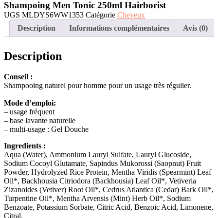
Shampoing Men Tonic 250ml Hairborist
250ml
Hairborist
UGS
MLDYS6WW1353
Catégorie
Cheveux
Description
Informations complémentaires
Avis (0)
Description
Conseil :
Shampooing naturel pour homme pour un usage très régulier.
Mode d’emploi
:
– usage fréquent
– base lavante naturelle
– multi-usage : Gel Douche
Ingredients :
Aqua (Water), Ammonium Lauryl Sulfate, Lauryl Glucoside,
Sodium Cocoyl Glutamate, Sapindus Mukorossi (Saopnut) Fruit
Powder, Hydrolyzed Rice Protein, Mentha Viridis (Spearmint) Leaf
Oil*, Backhousia Citriodora (Backhousia) Leaf Oil*, Vetiveria
Zizanoides (Vetiver) Root Oil*, Cedrus Atlantica (Cedar) Bark Oil*,
Turpentine Oil*, Mentha Arvensis (Mint) Herb Oil*, Sodium
Benzoate, Potassium Sorbate, Citric Acid, Benzoic Acid, Limonene,
Citral.