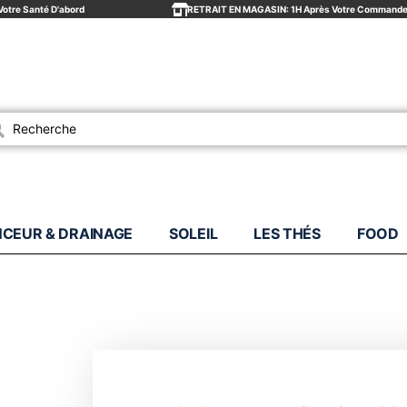
Votre Santé D'abord
RETRAIT EN MAGASIN: 1H Après Votre Command
es
NCEUR & DRAINAGE
SOLEIL
LES THÉS
FOOD