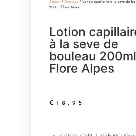
Accueil
/
Cheveux
/ Lotion capillaire à la seve de b
200ml Flore Alpes
Lotion capillair
à la seve de
bouleau 200m
Flore Alpes
€
18,95