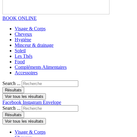
BOOK ONLINE
Visage & Corps
Cheveux
Hygiène
Minceur & drainage
Soleil
Les Thés
Food
Compléments Alimentaires
Accessoires
Search ...
Résultats
Voir tous les résultats
Facebook
Instagram
Envelope
Search ...
Résultats
Voir tous les résultats
Visage & Corps