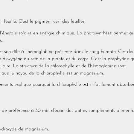
feuille. C’est le pigment vert des feuilles.
t l’énergie solaire en énergie chimique. La photosynthèse permet a
u.
 et son rôle à l’hémoglobine présente dans le sang humain. Ces de
 d’oxygène au sein de la plante et du corps. C’est la porphyrine q
lulaire. La structure de la chlorophylle et de l’hémoglobine sont
s que le noyau de la chlorophylle est un magnésium.
léments explique pourquoi la chlorophylle est si facilement absorbé
on, de préférence à 30 min d’écart des autres compléments alimenta
 hydroxyde de magnésium.