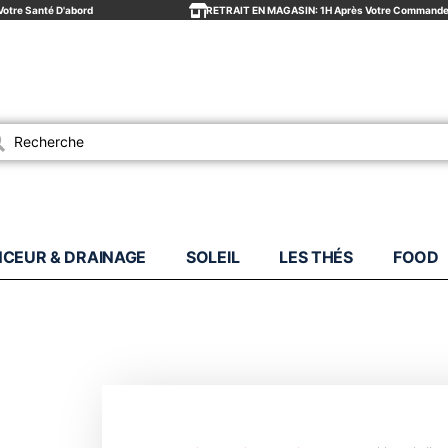
Votre Santé D'abord
RETRAIT EN MAGASIN: 1H Après Votre Command
es
NCEUR & DRAINAGE
SOLEIL
LES THÉS
FOOD