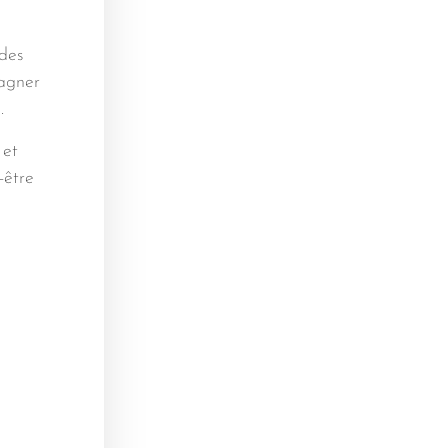
 des
pagner
.
 et
-être