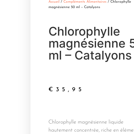
Accueil
/
Compléments Alimentaires
/ Chlorophylle
magnésienne 50 ml – Catalyons
Chlorophylle
magnésienne 
ml – Catalyons
€
35,95
Chlorophylle magnésienne liquide
hautement concentrée, riche en éléme