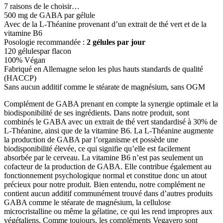
7 raisons de le choisir…
500 mg de GABA par gélule
Avec de la L-Théanine provenant d’un extrait de thé vert et de la
vitamine B6
Posologie recommandée :
2 gélules par jour
120 gélulespar flacon
100% Végan
Fabriqué en Allemagne selon les plus hauts standards de qualité
(HACCP)
Sans aucun additif comme le stéarate de magnésium, sans OGM
Complément de GABA prenant en compte la synergie optimale et la
biodisponibilité de ses ingrédients. Dans notre produit, sont
combinés le GABA avec un extrait de thé vert standardisé à 30% de
L-Théanine, ainsi que de la vitamine B6. La L-Théanine augmente
la production de GABA par l’organisme et possède une
biodisponibilité élevée, ce qui signifie qu’elle est facilement
absorbée par le cerveau. La vitamine B6 n’est pas seulement un
cofacteur de la production de GABA. Elle contribue également au
fonctionnement psychologique normal et constitue donc un atout
précieux pour notre produit. Bien entendu, notre complément ne
contient aucun additif communément trouvé dans d’autres produits
GABA comme le stéarate de magnésium, la cellulose
microcristalline ou même la gélatine, ce qui les rend impropres aux
végétaliens. Comme toujours, les compléments Vegavero sont