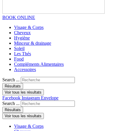
BOOK ONLINE
Visage & Corps
Cheveux
Hygiène
Minceur & drainage
Soleil
Les Thés
Food
Compléments Alimentaires
Accessoires
Search ...
Résultats
Voir tous les résultats
Facebook
Instagram
Envelope
Search ...
Résultats
Voir tous les résultats
Visage & Corps