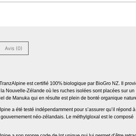
Avis (0)
ranzAlpine est certifié 100% biologique par BioGro NZ. Il provi
la Nouvelle-Zélande où les ruches isolées sont placées sur un
el de Manuka qui en résulte est plein de bonté organique nature
ine a été testé indépendamment pour s’assurer qu’il répond à
le gouvernement néo-zélandais. Le méthylgloxal est le composé
ne a son propre code de lot unique qui lui permet d’être retra