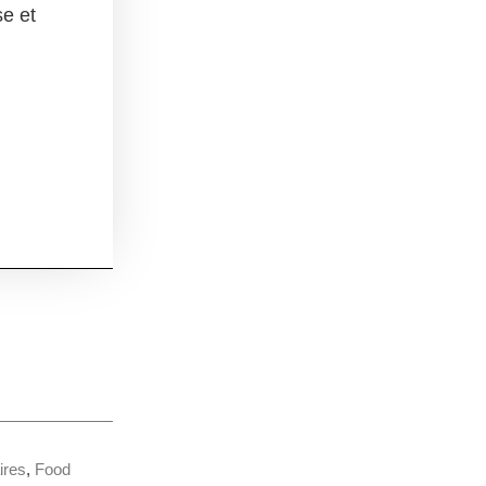
se et
ires
,
Food