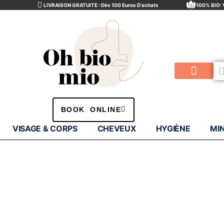
LIVRAISON GRATUITE : Dès 100 Euros D'achats
100% BIO: 
Visage & Corps
Minceur & drainage
Compléments Alimentaires
BOOK ONLINE
VISAGE & CORPS
CHEVEUX
HYGIÈNE
MI