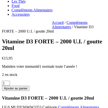
Les Thés
Food
Compléments Alimentaires
Accessoires
Accueil
/
Compléments
Alimentaires
/ Vitamine D3
FORTE – 2000 U.I. / goutte 20ml
Vitamine D3 FORTE – 2000 U.I. / goutte
20ml
€
15,95
Maintien votre immunité1 normale toute l’année !
2 en stock
quantité
de
Ajouter au panier
Vitamine
D3
Vitamine D3 FORTE – 2000 U.I. / goutte 20ml
FORTE
-
UGS
MLDYS6WW3353
Catégorie
Compléments Alimentaires