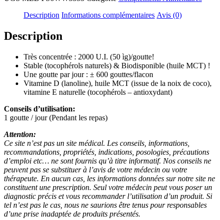
2000
U.I.
Description
Informations complémentaires
Avis (0)
/
goutte
Description
20ml
Très concentrée : 2000 U.I. (50 ìg)/goutte!
Stable (tocophérols naturels) & Biodisponible (huile MCT) !
Une goutte par jour : ± 600 gouttes/flacon
Vitamine D (lanoline), huile MCT (issue de la noix de coco),
vitamine E naturelle (tocophérols – antioxydant)
Conseils d’utilisation:
1 goutte / jour (Pendant les repas)
Attention:
Ce site n’est pas un site médical. Les conseils, informations,
recommandations, propriétés, indications, posologies, précautions
d’emploi etc… ne sont fournis qu’à titre informatif. Nos conseils ne
peuvent pas se substituer à l’avis de votre médecin ou votre
thérapeute. En aucun cas, les informations données sur notre site ne
constituent une prescription. Seul votre médecin peut vous poser un
diagnostic précis et vous recommander l’utilisation d’un produit. Si
tel n’est pas le cas, nous ne saurions être tenus pour responsables
d’une prise inadaptée de produits présentés.