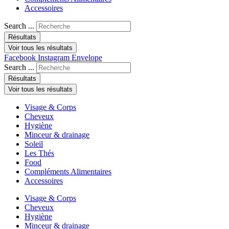
Accessoires
Search ...
Résultats
Voir tous les résultats
Facebook
Instagram
Envelope
Search ...
Résultats
Voir tous les résultats
Visage & Corps
Cheveux
Hygiène
Minceur & drainage
Soleil
Les Thés
Food
Compléments Alimentaires
Accessoires
Visage & Corps
Cheveux
Hygiène
Minceur & drainage