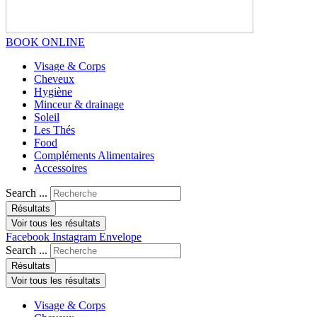
BOOK ONLINE
Visage & Corps
Cheveux
Hygiène
Minceur & drainage
Soleil
Les Thés
Food
Compléments Alimentaires
Accessoires
Search ...
Résultats
Voir tous les résultats
Facebook
Instagram
Envelope
Search ...
Résultats
Voir tous les résultats
Visage & Corps