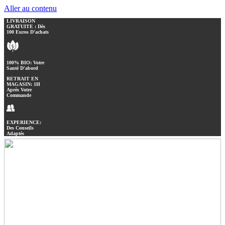
Aller au contenu
LIVRAISON
GRATUITE : Dès
100 Euros D'achats
100% BIO: Votre
Santé D'abord
RETRAIT EN
MAGASIN: 1H
Après Votre
Commande
EXPERIENCE:
Des Conseils
Adaptés