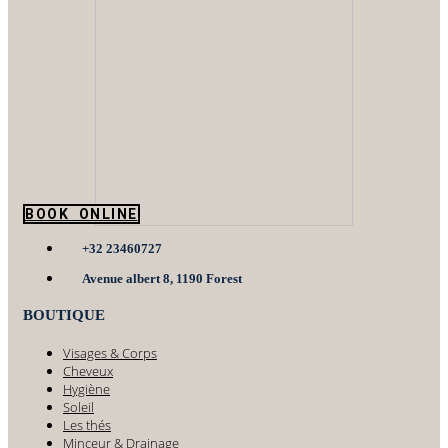
BOOK ONLINE
+32 23460727
Avenue albert 8, 1190 Forest
BOUTIQUE
Visages & Corps
Cheveux
Hygiène
Soleil
Les thés
Minceur & Drainage