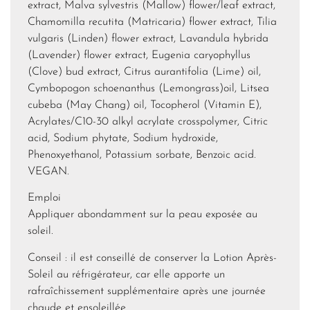
extract, Malva sylvestris (Mallow) flower/leaf extract,
Chamomilla recutita (Matricaria) flower extract, Tilia
vulgaris (Linden) flower extract, Lavandula hybrida
(Lavender) flower extract, Eugenia caryophyllus
(Clove) bud extract, Citrus aurantifolia (Lime) oil,
Cymbopogon schoenanthus (Lemongrass)oil, Litsea
cubeba (May Chang) oil, Tocopherol (Vitamin E),
Acrylates/C10-30 alkyl acrylate crosspolymer, Citric
acid, Sodium phytate, Sodium hydroxide,
Phenoxyethanol, Potassium sorbate, Benzoic acid.
VEGAN.
Emploi
Appliquer abondamment sur la peau exposée au
soleil.
Conseil : il est conseillé de conserver la Lotion Après-
Soleil au réfrigérateur, car elle apporte un
rafraîchissement supplémentaire après une journée
chaude et ensoleillée.