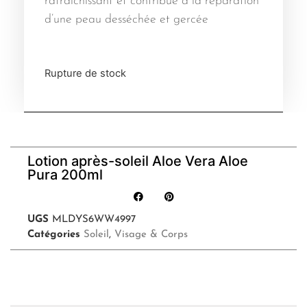
rafraîchissant et contribue à la réparation
d’une peau desséchée et gercée
Rupture de stock
Lotion après-soleil Aloe Vera Aloe
Pura 200ml
UGS
MLDYS6WW4997
Catégories
Soleil
,
Visage & Corps