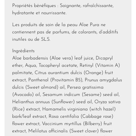
Propriétés bénéfiques : Soignante, rafraîchissante,
hydratante et nourrissante.
Les produits de soin de la peau Aloe Pura ne
contiennent pas de parfums, de colorants, d’additifs
inutiles ou de SLS.
Ingrédients
Aloe barbadensis (Aloe vera) leaf juice, Dicapryl
ether, Aqua, Tocopheryl acetate, Retinyl (Vitamin A)
palmitate, Citrus aurantium dulcis (Orange) fruit
extract, Panthenol (Provitamin B5), Prunus amygdalus
dulcis (Sweet almond) oil, Persea gratissima
(Avocado) oil, Sesamum indicum (Sesame) seed oil,
Helianthus annuus (Sunflower) seed oil, Oryza sativa
(Rice) extract, Hamamelis virginiana (witch hazel)
bark/leaf extract, Rosa centifolia (Cabbage rose)
flower extract, Vaccinium myrtillus (Bilberry) fruit
extract, Melilotus officinalis (Sweet clover) flower