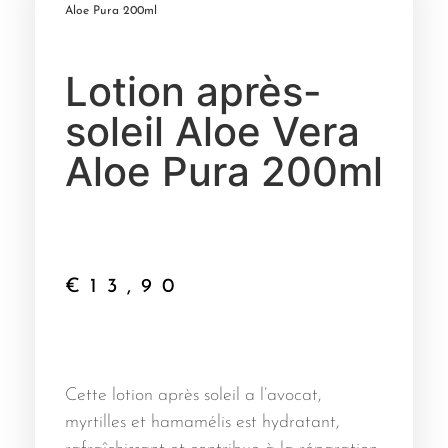
Aloe Pura 200ml
Lotion après-
soleil Aloe Vera
Aloe Pura 200ml
€
13,90
Cette lotion après soleil a l’avocat,
myrtilles et hamamélis est hydratant,