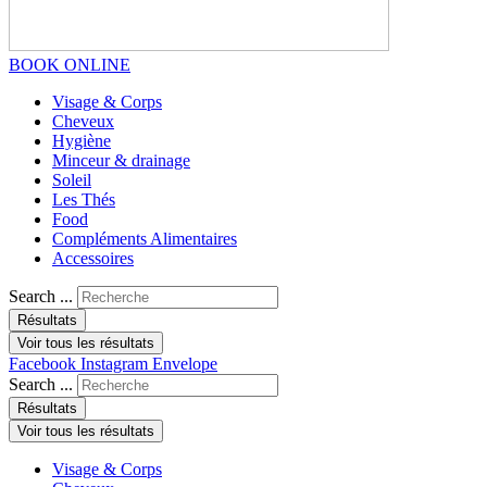
BOOK ONLINE
Visage & Corps
Cheveux
Hygiène
Minceur & drainage
Soleil
Les Thés
Food
Compléments Alimentaires
Accessoires
Search ...
Résultats
Voir tous les résultats
Facebook
Instagram
Envelope
Search ...
Résultats
Voir tous les résultats
Visage & Corps