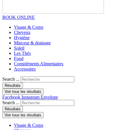
BOOK ONLINE
Visage & Corps
Cheveux
Hygiène
Minceur & drainage
Soleil
Les Thés
Food
Compléments Alimentaires
Accessoires
Search ...
Résultats
Voir tous les résultats
Facebook
Instagram
Envelope
Search ...
Résultats
Voir tous les résultats
Visage & Corps